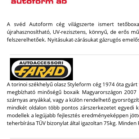
A svéd Autoform cég világszerte ismert tetőbo
újrahasznosítható, UV-rezisztens, könnyű, de erős 
felszerelhetőek. Nyitásukat-zárásukat gázrugós emelősze
A torinoi székhelyű olasz Styleform cég 1974 óta gyárt
megbízható minőségű boxaik Magyarországon 2007 ó
szárnyas anyákkal, vagy a külön rendelhető gyorsrögzít
mindkét oldalon több pontos zárszerkezetet egyedi ku
modellek a legújabb fejlesztés eredményeképpen jötte
teherbírása TÜV bizonylat által igazoltan 75kg. Minden 