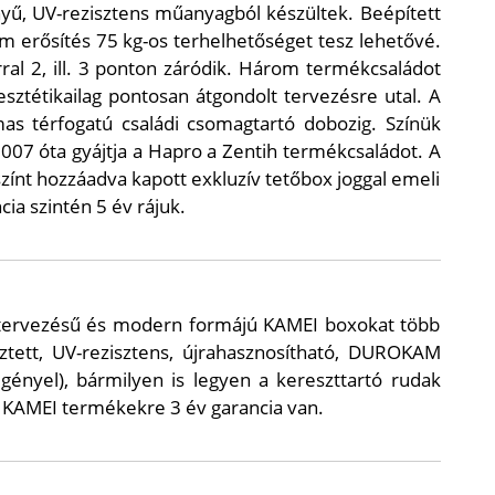
yű, UV-rezisztens műanyagból készültek. Beépített
ém erősítés 75 kg-os terhelhetőséget tesz lehetővé.
ral 2, ill. 3 ponton záródik. Három termékcsaládot
sztétikailag pontosan átgondolt tervezésre utal. A
as térfogatú családi csomagtartó dobozig. Színük
007 óta gyájtja a Hapro a Zentih termékcsaládot. A
ínt hozzáadva kapott exkluzív tetőbox joggal emeli
a szintén 5 év rájuk.
s tervezésű és modern formájú KAMEI boxokat több
sztett, UV-rezisztens, újrahasznosítható, DUROKAM
gényel), bármilyen is legyen a kereszttartó rudak
 A KAMEI termékekre 3 év garancia van.