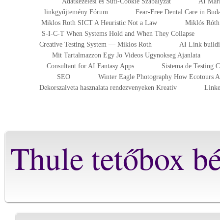
Adatkezelesi es Suti-Cookie Szabalyzat
AI Mark
linkgyűjtemény Fórum
Fear-Free Dental Care in Bu
Miklos Roth SICT A Heuristic Not a Law
Miklós Róth 
S-I-C-T When Systems Hold and When They Collapse
Creative Testing System — Miklos Roth
AI Link build
Mit Tartalmazzon Egy Jo Videos Ugynokseg Ajanlata
Consultant for AI Fantasy Apps
Sistema de Testing 
SEO
Winter Eagle Photography How Ecotours At
Dekorszalveta hasznalata rendezvenyeken Kreativ
Linke
Thule tetőbox bé