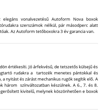
z elegáns vonalvezetésű Autoform Nova boxok
tórudakra szerszámok nélkül, pár másodperc alatt
hatóak. Az Autoform tetőboxokra 3 év garancia van.
ön értékesíti. Jó árfekvésű, de tetszetős külsejű és
gtartó rudakra a
tartozék menetes pántokkal és
 a nyitást és zárást mechanikus rugók segítik elő. A
xok három
színváltozatban készülnek. A 6., 7. és 8.
egerősített kivitelű, melynek köszönhetően e boxok