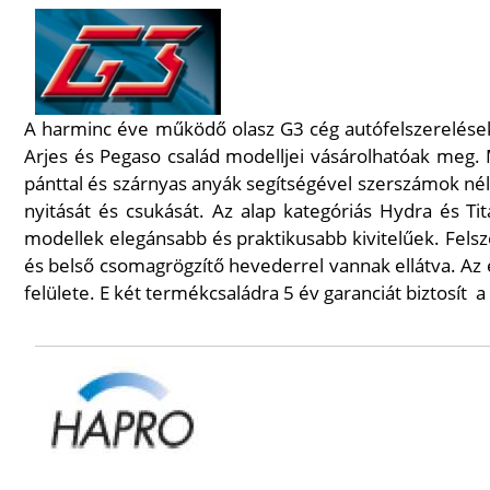
A harminc éve működő olasz G3 cég autófelszerelése
Arjes és Pegaso család modelljei vásárolhatóak meg.
pánttal és szárnyas anyák segítségével szerszámok né
nyitását és csukását. Az alap kategóriás Hydra és Ti
modellek elegánsabb és praktikusabb kivitelűek. Felsz
és belső csomagrögzítő hevederrel vannak ellátva. Az 
felülete. E két termékcsaládra 5 év garanciát biztosít
a