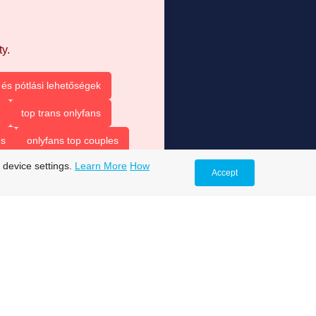
y.
és pótlási lehetőségek
top trans onlyfans
ns
onlyfans top couples
 device settings.
Learn More
How
Accept