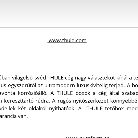
www.thule.com
ásában világelső svéd THULE cég nagy választékot kínál a
us egyszerűtől az ultramodern luxuskivitelig terjed. A b
bevonta korrózióálló. A THULE boxok a cég által szabad
 kereszttartó rúdra. A rugós nyitószerkezet könnyebbé t
dellek két oldalról nyithatóak. A
THULE tetőbox model
arancia van.