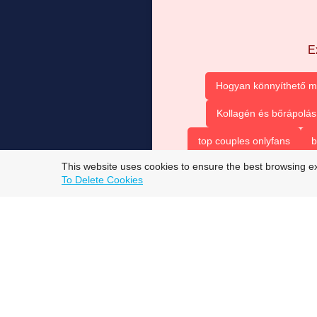
E
Hogyan könnyíthető m
Kollagén és bőrápolás
top couples onlyfans
b
This website uses cookies to ensure the best browsing e
To Delete Cookies