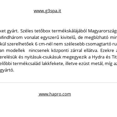
www.g3spa.it
ket gyárt. Széles tetőbox termékskálájából Magyarorszá
 Mindhárom vonalat egyszerű kivitelű, de megbízható mi
lkül szerelhetőek 6 cm-nél nem szélesebb csomagtartó ru
tan modellek
nincsenek központi zárral ellátva. Ezekre
erelésük és nyitásuk-csukásuk megegyezik a Hydra és Tita
előbbi termékcsalád lakkfekete, illetve ezüst metál, míg
 gyártó.
www.hapro.com