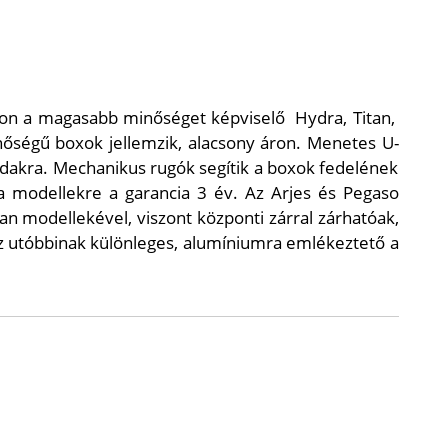
gon a magasabb minőséget képviselő
Hydra, Titan,
nőségű boxok jellemzik, alacsony áron. Menetes U-
dakra. Mechanikus rugók segítik a boxok fedelének
 a modellekre a garancia 3 év. Az Arjes és Pegaso
n modellekével, viszont központi zárral zárhatóak,
 az utóbbinak különleges, alumíniumra emlékeztető a