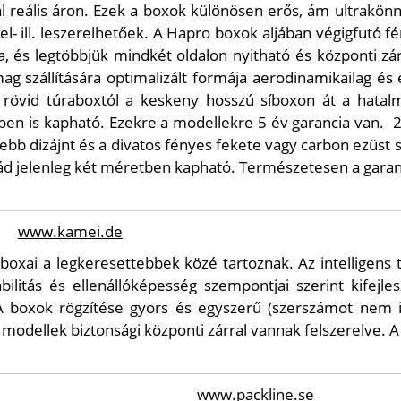
 reális áron. Ezek a boxok különösen erős, ám ultrakönn
l- ill. leszerelhetőek. A Hapro boxok aljában végigfutó f
, és legtöbbjük mindkét oldalon nyitható és központi zár
 szállítására optimalizált formája aerodinamikailag és e
 rövid túraboxtól a keskeny hosszú síboxon át a hatalm
ben is kapható. Ezekre a modellekre 5 év garancia van.
2
 dizájnt és a divatos fényes fekete vagy carbon ezüst sz
d jelenleg két méretben kapható. Természetesen a garanci
www.kamei.de
boxai a legkeresettebbek közé tartoznak. Az intelligen
litás és ellenállóképesség szempontjai szerint kifejle
. A boxok rögzítése gyors és egyszerű (szerszámot nem i
ú modellek biztonsági központi zárral vannak felszerelve.
www.packline.se