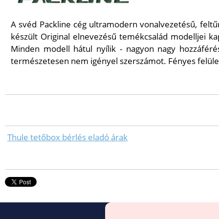
A svéd Packline cég ultramodern vonalvezetésű, fel
készült Original elnevezésű temékcsalád modelljei ka
Minden modell hátul nyílik - nagyon nagy hozzáférési
természetesen nem igényel szerszámot. Fényes felülett
Thule tetőbox bérlés eladó árak