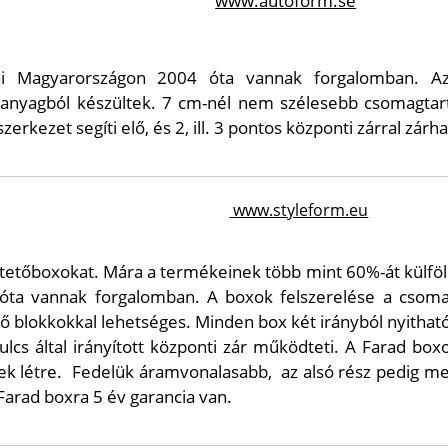
www.autoform.se
xai Magyarországon 2004 óta vannak forgalomban. A
műanyagból készültek. 7 cm-nél nem szélesebb csomagtar
rkezet segíti elő, és 2, ill. 3 pontos központi zárral zár
www.styleform.eu
 tetőboxokat. Mára a termékeinek több mint 60%-át külföld
ta vannak forgalomban. A boxok felszerelése a csoma
ő blokkokkal lehetséges. Minden box két irányból nyitható,
lcs által irányított központi zár működteti. A Farad bo
k létre.
Fedelük áramvonalasabb,
az alsó rész pedig m
Farad boxra 5 év garancia van.