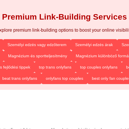
Premium Link-Building Services
xplore premium link-building options to boost your online visibilit
Személyi edzés vagy edzőterem
Személyi edzés árak
Sze
Magnézium és sportteljesítmény
Magnézium különböző formá
fejlődési tippek
top trans onlyfans
top couples onlyfans
b
beat trans onlyfans
onlyfans top couples
best only fan couple