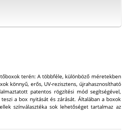
 tetőboxok terén: A többféle, különböző méretekben
oxok könnyű, erős, UV-rezisztens, újrahasznosítható
almaztatott patentos rögzítési mód segítségével,
eszi a box nyitását és zárását. Általában a boxok
lek színválasztéka sok lehetőséget tartalmaz az