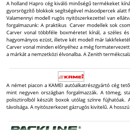
A holland Hapro cég kiváló minőségű termékeket kínál
gyorsrögzítő blokkok segítségével másodpercek alatt fe
Valamennyi modell rugós nyitószerkezettel van ellátva
forgalmazunk: A praktikus
Carver modellek sok csomag
Carver vonal többféle boxméretet kínál, a széles és
hagyományos ezüst, illetve két modell már lakkfeketé
Carver vonal minden előnyéhez a még formatervezettebb
a márkát a nemzetközi élvonalba. A Zenith termékcsalá
A német piacon a KAMEI autóalkatrészgyártó cég tető
mint negyven országban forgalmazzák. A tömeg, stabi
polisztirolból készült boxok utólag színre fújhatóak
távolsága. A nyitószerkezet gázrugós kivitelű. A hossz