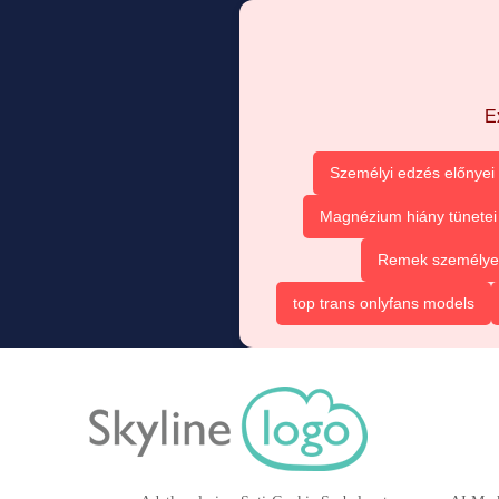
E
Személyi edzés előnyei
Magnézium hiány tünetei
Remek személyes 
top trans onlyfans models