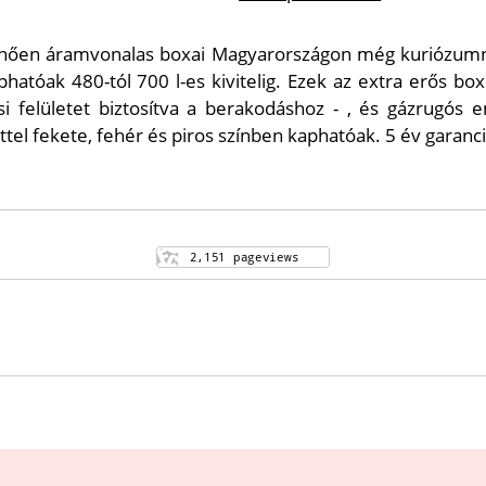
tűnően áramvonalas boxai Magyarországon még kuriózumna
phatóak 480-tól 700 l-es kivitelig. Ezek az extra erős b
 felületet biztosítva a berakodáshoz - , és gázrugós em
el fekete, fehér és piros színben kaphatóak. 5 év garanci