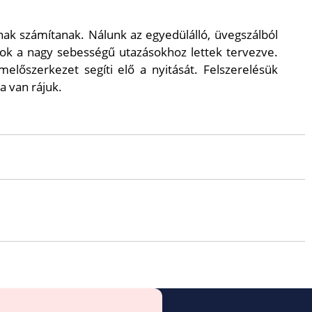
k számítanak. Nálunk az egyedülálló, üvegszálból
oxok a nagy sebességű utazásokhoz lettek tervezve.
előszerkezet segíti elő a nyitását. Felszerelésük
a van rájuk.