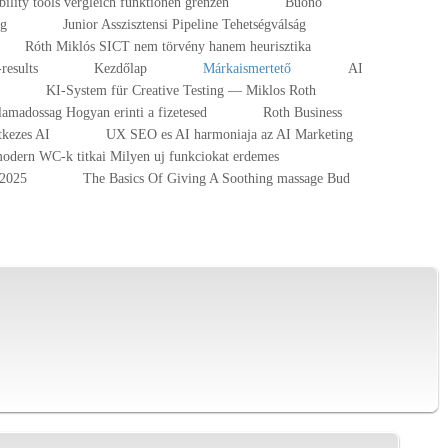
ibility tools vergleich funktionen grenzen
Buono
ng
Junior Asszisztensi Pipeline Tehetségválság
Róth Miklós SICT nem törvény hanem heurisztika
results
Kezdőlap
Márkaismertető
AI
KI-System für Creative Testing — Miklos Roth
lamadossag Hogyan erinti a fizetesed
Roth Business
tkezes AI
UX SEO es AI harmoniaja az AI Marketing
odern WC-k titkai Milyen uj funkciokat erdemes
-2025
The Basics Of Giving A Soothing massage Bud