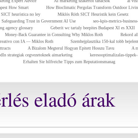
eting Expert Advice
AI marketing szakértői tanácsok
ai vis
dapest How Smart
How Bioclimatic Pergolas Transform Outdoor Livi
SICT heurística no ley
Miklós Róth SICT Heuristik kein Gesetz
Safeguarding Trust in Government AI Use
seo-kpis-metrics-business-
ing agency glossary
Geberit wc tartaly beepites Budapest XI es XXII
Money-Back Guarantee in Consulting Why Miklos Roth
Rekord al
Creativo con IA — Miklos Roth
Szemhejplasztika 150-kal tobb bejelen
tracts
A Bizalom Megterul Hogyan Epitett Hosszu Tavu
A m
dIn strategiak cegvezetoknek aimarketing
keresooptimalizalas-tippek
Erhalten Sie hilfreiche Tipps zum Reputationsmanag
rlés eladó árak