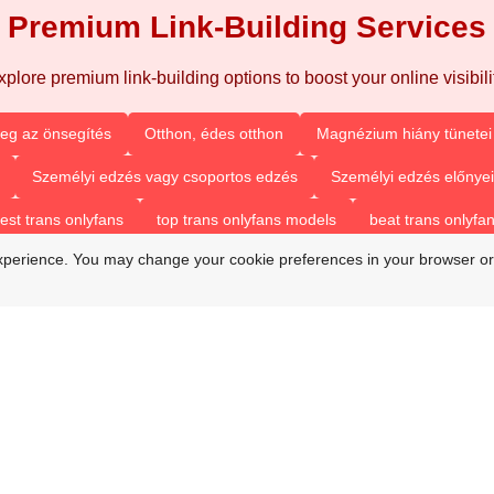
Premium Link-Building Services
xplore premium link-building options to boost your online visibilit
eg az önsegítés
Otthon, édes otthon
Magnézium hiány tünetei 
Személyi edzés vagy csoportos edzés
Személyi edzés előnyei
est trans onlyfans
top trans onlyfans models
beat trans onlyfa
xperience. You may change your cookie preferences in your browser or
best only fan couples
trans onlyfans accounts