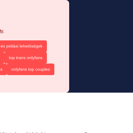
y.
és pótlási lehetőségek
top trans onlyfans
ns
onlyfans top couples