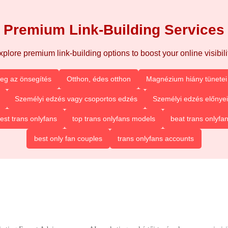
Premium Link-Building Services
xplore premium link-building options to boost your online visibilit
eg az önsegítés
Otthon, édes otthon
Magnézium hiány tünetei 
Személyi edzés vagy csoportos edzés
Személyi edzés előnyei
est trans onlyfans
top trans onlyfans models
beat trans onlyfa
best only fan couples
trans onlyfans accounts