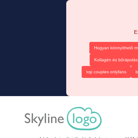
E
Hogyan könnyíthető m
Kollagén és bőrápolás
top couples onlyfans
b