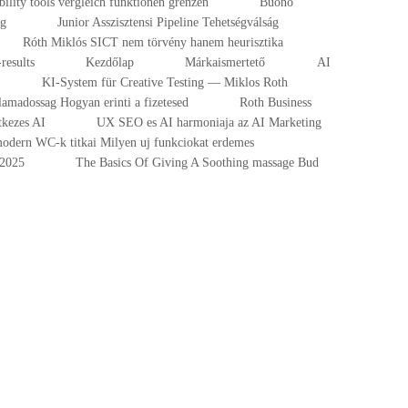
ibility tools vergleich funktionen grenzen
Buono
ng
Junior Asszisztensi Pipeline Tehetségválság
Róth Miklós SICT nem törvény hanem heurisztika
results
Kezdőlap
Márkaismertető
AI
KI-System für Creative Testing — Miklos Roth
lamadossag Hogyan erinti a fizetesed
Roth Business
tkezes AI
UX SEO es AI harmoniaja az AI Marketing
odern WC-k titkai Milyen uj funkciokat erdemes
-2025
The Basics Of Giving A Soothing massage Bud