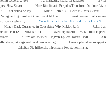
eting Expert Advice
AI marketing szakértői tanácsok
ai vis
dapest How Smart
How Bioclimatic Pergolas Transform Outdoor Livi
SICT heurística no ley
Miklós Róth SICT Heuristik kein Gesetz
Safeguarding Trust in Government AI Use
seo-kpis-metrics-business-
ing agency glossary
Geberit wc tartaly beepites Budapest XI es XXII
Money-Back Guarantee in Consulting Why Miklos Roth
Rekord al
Creativo con IA — Miklos Roth
Szemhejplasztika 150-kal tobb bejelen
tracts
A Bizalom Megterul Hogyan Epitett Hosszu Tavu
A m
dIn strategiak cegvezetoknek aimarketing
keresooptimalizalas-tippek
Erhalten Sie hilfreiche Tipps zum Reputationsmanag