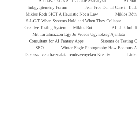
Adatkezelesi es Suti-Cookie Szabalyzat
AI Mark
linkgyűjtemény Fórum
Fear-Free Dental Care in Bu
Miklos Roth SICT A Heuristic Not a Law
Miklós Róth 
S-I-C-T When Systems Hold and When They Collapse
Creative Testing System — Miklos Roth
AI Link build
Mit Tartalmazzon Egy Jo Videos Ugynokseg Ajanlata
Consultant for AI Fantasy Apps
Sistema de Testing 
SEO
Winter Eagle Photography How Ecotours At
Dekorszalveta hasznalata rendezvenyeken Kreativ
Linke