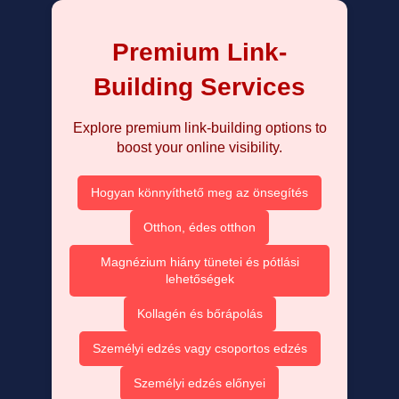
Premium Link-
Building Services
Explore premium link-building options to
boost your online visibility.
Hogyan könnyíthető meg az önsegítés
Otthon, édes otthon
Magnézium hiány tünetei és pótlási
lehetőségek
Kollagén és bőrápolás
Személyi edzés vagy csoportos edzés
Személyi edzés előnyei