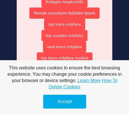
Kollagén kiegészítők
Remek személyes fejlődési tippek
top trans onlyfans
top couples onlyfans
best trans onlyfans
top trans onlyfans models
This website uses cookies to ensure the best browsing
beat trans onlyfans
experience. You may change your cookie preferences in
onlyfans top couples
your browser or device settings.
Learn More
How To
Delete Cookies
best only fan couples
Accept
trans onlyfans accounts