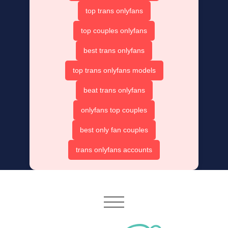
top trans onlyfans
top couples onlyfans
best trans onlyfans
top trans onlyfans models
beat trans onlyfans
onlyfans top couples
best only fan couples
trans onlyfans accounts