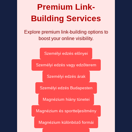
Premium Link-
Building Services
Explore premium link-building options to
boost your online visibility.
Személyi edzés előnyei
Személyi edzés vagy edzőterem
Személyi edzés árak
Személyi edzés Budapesten
Magnézium hiány tünetei
Magnézium és sportteljesítmény
Magnézium különböző formái