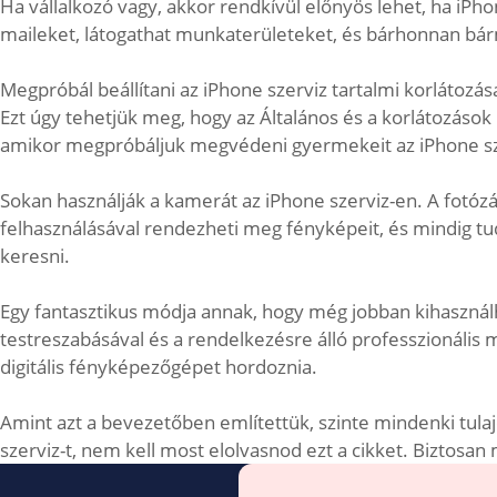
Ha vállalkozó vagy, akkor rendkívül előnyös lehet, ha iPh
maileket, látogathat munkaterületeket, és bárhonnan bár
Megpróbál beállítani az iPhone szerviz tartalmi korlátozá
Ezt úgy tehetjük meg, hogy az Általános és a korlátozások 
amikor megpróbáljuk megvédeni gyermekeit az iPhone sze
Sokan használják a kamerát az iPhone szerviz-en. A fotóz
felhasználásával rendezheti meg fényképeit, és mindig tud
keresni.
Egy fantasztikus módja annak, hogy még jobban kihasználh
testreszabásával és a rendelkezésre álló professzionáli
digitális fényképezőgépet hordoznia.
Amint azt a bevezetőben említettük, szinte mindenki tula
szerviz-t, nem kell most elolvasnod ezt a cikket. Biztosan