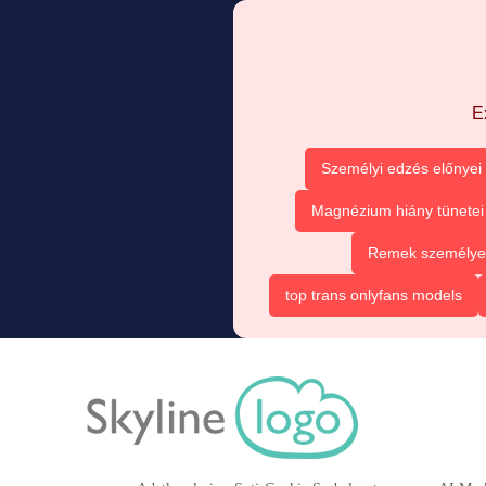
E
Személyi edzés előnyei
Magnézium hiány tünetei
Remek személyes 
top trans onlyfans models