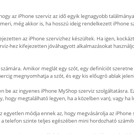
gy az iPhone szerviz az idő egyik legnagyobb találmánya. 
smeri, még akkor is, ha hosszú ideig rendelkezett iPhone sz
jezetten az iPhone szervizhez készültek. Ha igen, kockázta
rviz-hez kifejezetten jóváhagyott alkalmazásokat használ
zámára. Amikor meglát egy szót, egy definíciót szeretne k
ercig megnyomhatja a szót, és egy kis előugró ablak jele
n be az ingyenes iPhone MyShop szerviz szolgáltatásra. Ez 
hogy megtalálható legyen, ha a közelben van), vagy ha lopo
. Az egyetlen módja ennek az, hogy megvásárolja az iPhone
ogy a telefon szinte teljes egészében mini hordozható szá