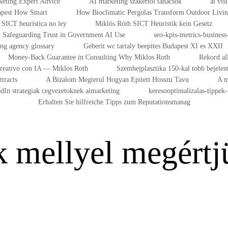
eting Expert Advice
AI marketing szakértői tanácsok
ai vis
dapest How Smart
How Bioclimatic Pergolas Transform Outdoor Livi
SICT heurística no ley
Miklós Róth SICT Heuristik kein Gesetz
Safeguarding Trust in Government AI Use
seo-kpis-metrics-business-
ing agency glossary
Geberit wc tartaly beepites Budapest XI es XXII
Money-Back Guarantee in Consulting Why Miklos Roth
Rekord al
Creativo con IA — Miklos Roth
Szemhejplasztika 150-kal tobb bejelen
tracts
A Bizalom Megterul Hogyan Epitett Hosszu Tavu
A m
dIn strategiak cegvezetoknek aimarketing
keresooptimalizalas-tippek
Erhalten Sie hilfreiche Tipps zum Reputationsmanag
k mellyel megértj