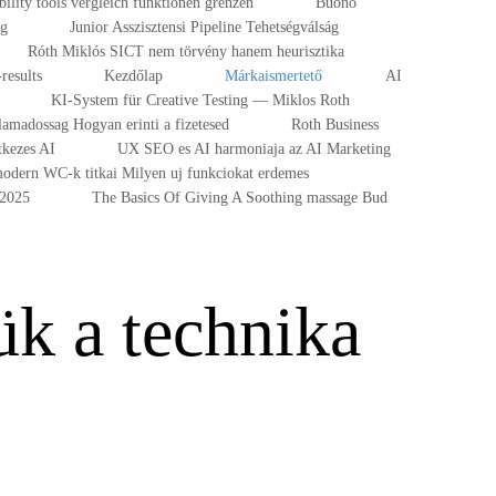
ibility tools vergleich funktionen grenzen
Buono
ng
Junior Asszisztensi Pipeline Tehetségválság
Róth Miklós SICT nem törvény hanem heurisztika
results
Kezdőlap
Márkaismertető
AI
KI-System für Creative Testing — Miklos Roth
lamadossag Hogyan erinti a fizetesed
Roth Business
tkezes AI
UX SEO es AI harmoniaja az AI Marketing
odern WC-k titkai Milyen uj funkciokat erdemes
-2025
The Basics Of Giving A Soothing massage Bud
ük a technika