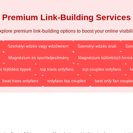
Premium Link-Building Services
xplore premium link-building options to boost your online visibilit
Személyi edzés vagy edzőterem
Személyi edzés árak
Sze
Magnézium és sportteljesítmény
Magnézium különböző formá
fejlődési tippek
top trans onlyfans
top couples onlyfans
b
beat trans onlyfans
onlyfans top couples
best only fan couple