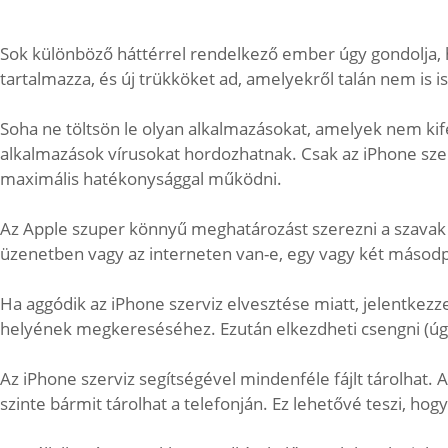
Sok különböző háttérrel rendelkező ember úgy gondolja, ho
tartalmazza, és új trükköket ad, amelyekről talán nem is i
Soha ne töltsön le olyan alkalmazásokat, amelyek nem kife
alkalmazások vírusokat hordozhatnak. Csak az iPhone sze
maximális hatékonysággal működni.
Az Apple szuper könnyű meghatározást szerezni a szavak s
üzenetben vagy az interneten van-e, egy vagy két másodp
Ha aggódik az iPhone szerviz elvesztése miatt, jelentkezze
helyének megkereséséhez. Ezután elkezdheti csengni (úgy, 
Az iPhone szerviz segítségével mindenféle fájlt tárolhat
szinte bármit tárolhat a telefonján. Ez lehetővé teszi, h