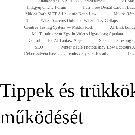
Adatkezelesi es Suti-Cookie Szabalyzat
AI Mark
linkgyűjtemény Fórum
Fear-Free Dental Care in Bu
Miklos Roth SICT A Heuristic Not a Law
Miklós Róth 
S-I-C-T When Systems Hold and When They Collapse
Creative Testing System — Miklos Roth
AI Link build
Mit Tartalmazzon Egy Jo Videos Ugynokseg Ajanlata
Consultant for AI Fantasy Apps
Sistema de Testing 
SEO
Winter Eagle Photography How Ecotours At
Dekorszalveta hasznalata rendezvenyeken Kreativ
Linke
Tippek és trükkö
működését