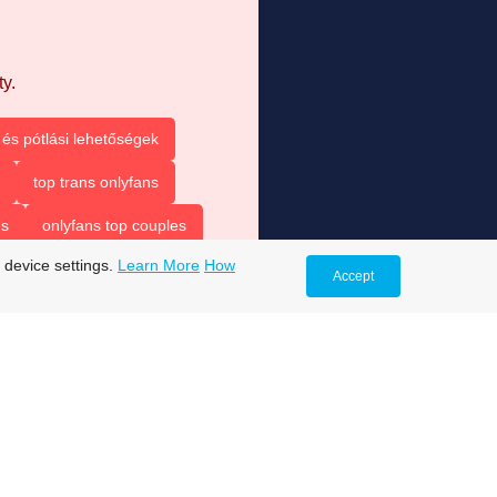
y.
és pótlási lehetőségek
top trans onlyfans
ns
onlyfans top couples
 device settings.
Learn More
How
Accept