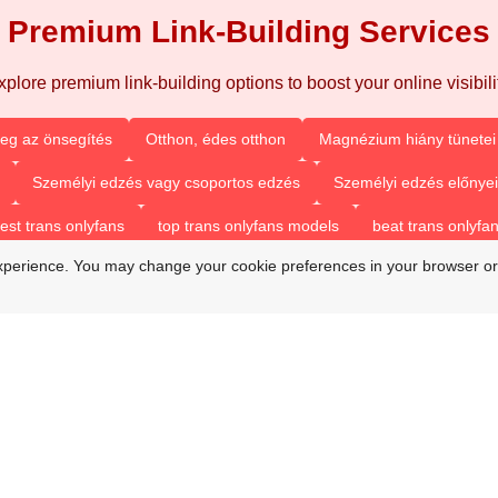
Premium Link-Building Services
xplore premium link-building options to boost your online visibilit
eg az önsegítés
Otthon, édes otthon
Magnézium hiány tünetei 
Személyi edzés vagy csoportos edzés
Személyi edzés előnyei
est trans onlyfans
top trans onlyfans models
beat trans onlyfa
xperience. You may change your cookie preferences in your browser or
best only fan couples
trans onlyfans accounts