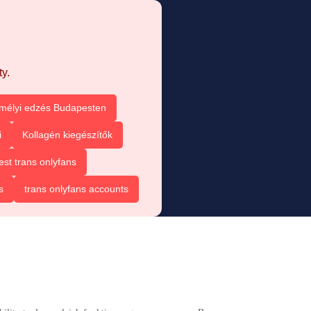
y.
mélyi edzés Budapesten
i
Kollagén kiegészítők
est trans onlyfans
s
trans onlyfans accounts