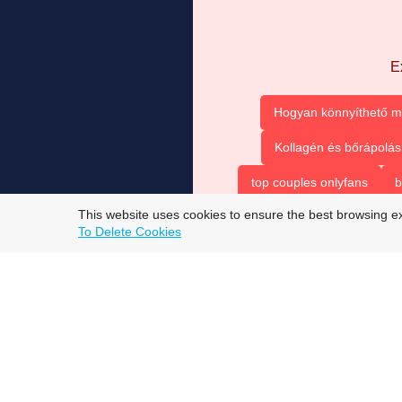
E
Hogyan könnyíthető m
Kollagén és bőrápolás
top couples onlyfans
b
This website uses cookies to ensure the best browsing e
To Delete Cookies