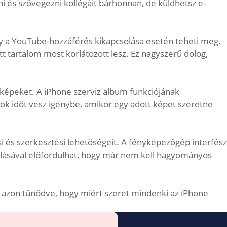
ni és szövegezni kollégáit bárhonnan, de küldhetsz e-
agy a YouTube-hozzáférés kikapcsolása esetén teheti meg.
tt tartalom most korlátozott lesz. Ez nagyszerű dolog,
 képeket. A iPhone szerviz album funkciójának
sok időt vesz igénybe, amikor egy adott képet szeretne
i és szerkesztési lehetőségeit. A fényképezőgép interfész
álásával előfordulhat, hogy már nem kell hagyományos
, azon tűnődve, hogy miért szeret mindenki az iPhone