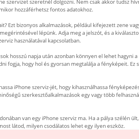
one szervizet szeretnél dolgozni. Nem csak akkor tudsz hív
mikor hozzáférhetsz fontos adatokhoz.
sait? Ezt bizonyos alkalmazások, például kifejezett zene v
megérintésével lépünk. Adja meg a jelszót, és a kiválaszto
rviz használatával kapcsolatban.
ások hosszú napja után azonban könnyen el lehet hagyni a
ni fogja, hogy hol és gyorsan megtalálja a fényképeit. Ez 
assa iPhone szerviz-jét, hogy kihasználhassa fényképezés
s minőségű szerkesztőalkalmazások egy vagy több felhaszn
jdonában van egy iPhone szerviz ma. Ha a pálya szélén ült
 most látod, milyen csodálatos lehet egy ilyen eszköz.