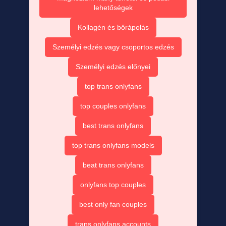
lehetőségek
Kollagén és bőrápolás
Személyi edzés vagy csoportos edzés
Személyi edzés előnyei
top trans onlyfans
top couples onlyfans
best trans onlyfans
top trans onlyfans models
beat trans onlyfans
onlyfans top couples
best only fan couples
trans onlyfans accounts