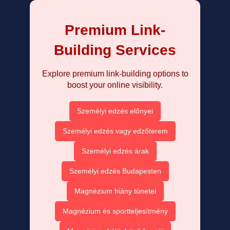
Premium Link-
Building Services
Explore premium link-building options to
boost your online visibility.
Személyi edzés előnyei
Személyi edzés vagy edzőterem
Személyi edzés árak
Személyi edzés Budapesten
Magnézium hiány tünetei
Magnézium és sportteljesítmény