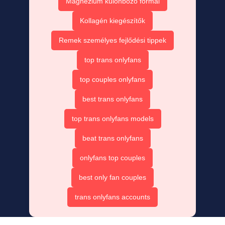
Magnézium különböző formái
Kollagén kiegészítők
Remek személyes fejlődési tippek
top trans onlyfans
top couples onlyfans
best trans onlyfans
top trans onlyfans models
beat trans onlyfans
onlyfans top couples
best only fan couples
trans onlyfans accounts