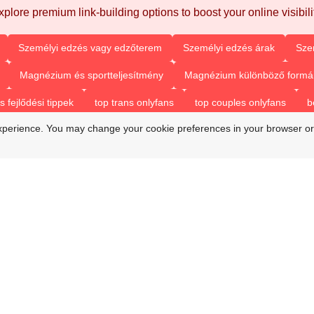
xplore premium link-building options to boost your online visibilit
Személyi edzés vagy edzőterem
Személyi edzés árak
Sze
Magnézium és sportteljesítmény
Magnézium különböző formá
fejlődési tippek
top trans onlyfans
top couples onlyfans
b
xperience. You may change your cookie preferences in your browser or
beat trans onlyfans
onlyfans top couples
best only fan couple