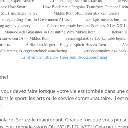
eting Expert Advice
AI marketing szakértői tanácsok
ai vis
dapest How Smart
How Bioclimatic Pergolas Transform Outdoor Livi
SICT heurística no ley
Miklós Róth SICT Heuristik kein Gesetz
Safeguarding Trust in Government AI Use
seo-kpis-metrics-business-
ing agency glossary
Geberit wc tartaly beepites Budapest XI es XXII
Money-Back Guarantee in Consulting Why Miklos Roth
Rekord al
Creativo con IA — Miklos Roth
Szemhejplasztika 150-kal tobb bejelen
tracts
A Bizalom Megterul Hogyan Epitett Hosszu Tavu
A m
dIn strategiak cegvezetoknek aimarketing
keresooptimalizalas-tippek
Erhalten Sie hilfreiche Tipps zum Reputationsmanag
nnel
vous devez faire lorsque votre vie est tombée dans une or
ans le sport, les arts ou le service communautaire. Il est
r.
cabulaire. Sortez-le maintenant. Chaque fois que vous pen
as, puis rappelez-vous OUI VOUS POUVEZ !! Cela peut prend