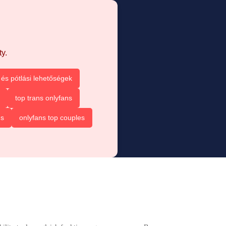
y.
és pótlási lehetőségek
top trans onlyfans
ns
onlyfans top couples