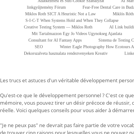
Adatkezelesi es Suti-Cookie Szabalyzat
AI Mark
linkgyűjtemény Fórum
Fear-Free Dental Care in Bu
Miklos Roth SICT A Heuristic Not a Law
Miklós Róth 
S-I-C-T When Systems Hold and When They Collapse
Creative Testing System — Miklos Roth
AI Link build
Mit Tartalmazzon Egy Jo Videos Ugynokseg Ajanlata
Consultant for AI Fantasy Apps
Sistema de Testing 
SEO
Winter Eagle Photography How Ecotours At
Dekorszalveta hasznalata rendezvenyeken Kreativ
Linke
Les trucs et astuces d'un véritable développement perso
Qu'est-ce que le développement personnel ? C'est ce que 
mémoire, vous pouvez tirer un désir précoce de réussir, d
réelle. Voici quelques conseils pour vous aider à démarre
"Je ne peux pas" ne devrait pas faire partie de votre vo
de trouver cinq raisons pour lesquelles vous ne pouvez p