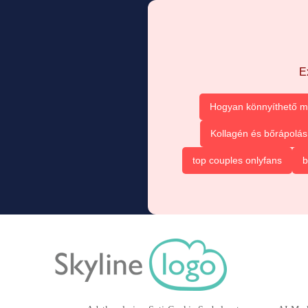
E
Hogyan könnyíthető m
Kollagén és bőrápolás
top couples onlyfans
b