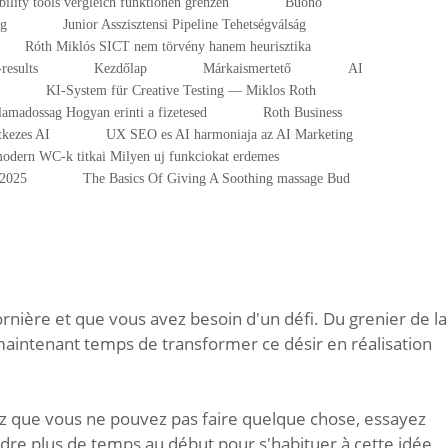
ibility tools vergleich funktionen grenzen
Buono
ng
Junior Asszisztensi Pipeline Tehetségválság
Róth Miklós SICT nem törvény hanem heurisztika
results
Kezdőlap
Márkaismertető
AI
KI-System für Creative Testing — Miklos Roth
lamadossag Hogyan erinti a fizetesed
Roth Business
tkezes AI
UX SEO es AI harmoniaja az AI Marketing
odern WC-k titkai Milyen uj funkciokat erdemes
-2025
The Basics Of Giving A Soothing massage Bud
nière et que vous avez besoin d'un défi. Du grenier de la
 maintenant temps de transformer ce désir en réalisation
sez que vous ne pouvez pas faire quelque chose, essayez
re plus de temps au début pour s'habituer à cette idée,