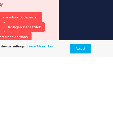
y.
mélyi edzés Budapesten
i
Kollagén kiegészítők
est trans onlyfans
 device settings.
Learn More
How
s
trans onlyfans accounts
Accept