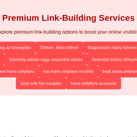
Premium Link-Building Services
xplore premium link-building options to boost your online visibilit
eg az önsegítés
Otthon, édes otthon
Magnézium hiány tünetei 
Személyi edzés vagy csoportos edzés
Személyi edzés előnyei
est trans onlyfans
top trans onlyfans models
beat trans onlyfa
best only fan couples
trans onlyfans accounts