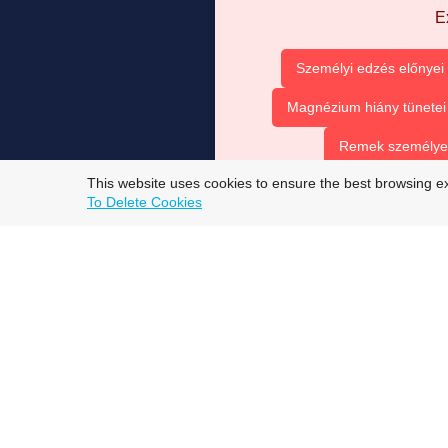
E
Személyi edzés előnyei
Magnézium hiány tünetei
Remek személyes 
This website uses cookies to ensure the best browsing e
top trans onlyfans models
To Delete Cookies