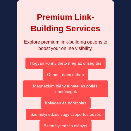
Premium Link-
Building Services
Explore premium link-building options to
boost your online visibility.
Hogyan könnyíthető meg az önsegítés
Otthon, édes otthon
Magnézium hiány tünetei és pótlási
lehetőségek
Kollagén és bőrápolás
Személyi edzés vagy csoportos edzés
Személyi edzés előnyei