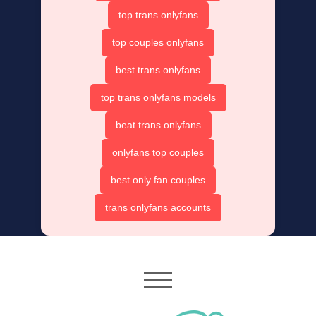
top trans onlyfans
top couples onlyfans
best trans onlyfans
top trans onlyfans models
beat trans onlyfans
onlyfans top couples
best only fan couples
trans onlyfans accounts