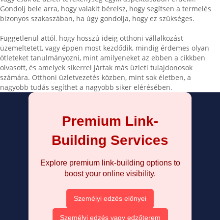
Gondolj bele arra, hogy valakit bérelsz, hogy segítsen a termelés
bizonyos szakaszában, ha úgy gondolja, hogy ez szükséges.
Függetlenül attól, hogy hosszú ideig otthoni vállalkozást
üzemeltetett, vagy éppen most kezdődik, mindig érdemes olyan
ötleteket tanulmányozni, mint amilyeneket az ebben a cikkben
olvasott, és amelyek sikerrel jártak más üzleti tulajdonosok
számára. Otthoni üzletvezetés közben, mint sok életben, a
nagyobb tudás segíthet a nagyobb siker elérésében.
Premium Link-
Building Services
Explore premium link-building options to
boost your online visibility.
Személyi edzés előnyei
Személyi edzés vagy edzőterem