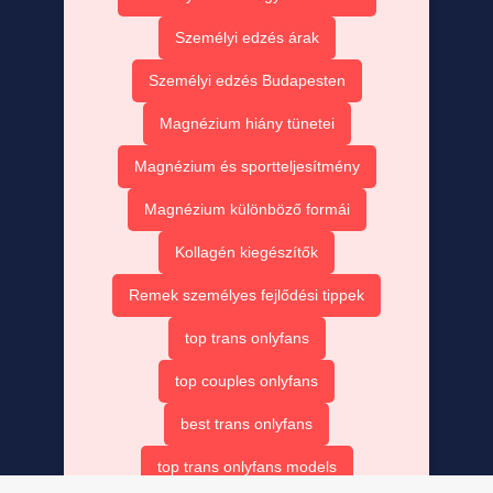
Személyi edzés árak
Személyi edzés Budapesten
Magnézium hiány tünetei
Magnézium és sportteljesítmény
Magnézium különböző formái
Kollagén kiegészítők
Remek személyes fejlődési tippek
top trans onlyfans
top couples onlyfans
best trans onlyfans
top trans onlyfans models