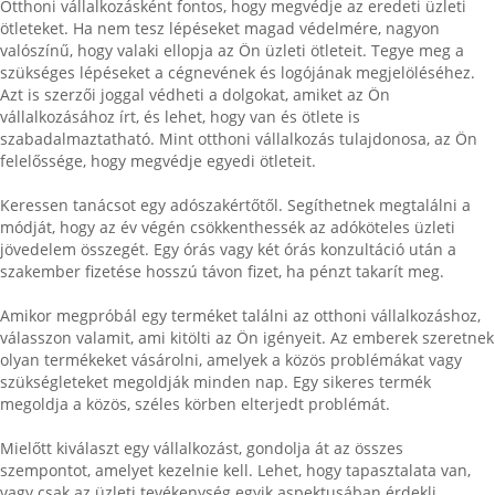
Otthoni vállalkozásként fontos, hogy megvédje az eredeti üzleti
ötleteket. Ha nem tesz lépéseket magad védelmére, nagyon
valószínű, hogy valaki ellopja az Ön üzleti ötleteit. Tegye meg a
szükséges lépéseket a cégnevének és logójának megjelöléséhez.
Azt is szerzői joggal védheti a dolgokat, amiket az Ön
vállalkozásához írt, és lehet, hogy van és ötlete is
szabadalmaztatható. Mint otthoni vállalkozás tulajdonosa, az Ön
felelőssége, hogy megvédje egyedi ötleteit.
Keressen tanácsot egy adószakértőtől. Segíthetnek megtalálni a
módját, hogy az év végén csökkenthessék az adóköteles üzleti
jövedelem összegét. Egy órás vagy két órás konzultáció után a
szakember fizetése hosszú távon fizet, ha pénzt takarít meg.
Amikor megpróbál egy terméket találni az otthoni vállalkozáshoz,
válasszon valamit, ami kitölti az Ön igényeit. Az emberek szeretnek
olyan termékeket vásárolni, amelyek a közös problémákat vagy
szükségleteket megoldják minden nap. Egy sikeres termék
megoldja a közös, széles körben elterjedt problémát.
Mielőtt kiválaszt egy vállalkozást, gondolja át az összes
szempontot, amelyet kezelnie kell. Lehet, hogy tapasztalata van,
vagy csak az üzleti tevékenység egyik aspektusában érdekli.