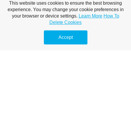
This website uses cookies to ensure the best browsing
beat trans onlyfans
experience. You may change your cookie preferences in
your browser or device settings.
Learn More
How To
onlyfans top couples
Delete Cookies
best only fan couples
Accept
trans onlyfans accounts