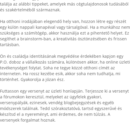
találja az alábbi tippeket, amelyek más cégtulajdonosok tudásából
és szakértelméből származnak.
Ha otthoni irodájában elegendő hely van, hozzon létre egy részét
egy külön nappali kanapéval vagy társalgóval. Ha a munkához nem
szükséges a számítógép, akkor használja ezt a pihentető helyet. Ez
segíthet a brainstorm-ban, a kreativitás ösztönzésében és frissen
tartásban.
Ön és családja identitásának megvédése érdekében kapjon egy
P.O. doboz a vállalkozás számára, különösen akkor, ha online üzleti
tevékenységet folytat. Soha ne tegye közzé otthoni címét az
interneten. Ha rossz kezébe esik, akkor soha nem tudhatja, mi
történhet. Gyakorolja a józan ész.
Futtasson egy versenyt az üzleti honlapján. Terjessze ki a versenyt
a fórumokon keresztül, melyeket az ügyfelek gyakori,
versenypályák, ezinesek, vendég blogbejegyzések és egyéb
módszerek találnak. Tedd szórakoztatóvá, tartsd egyszerűvé és
készítsd el a nyereményt, ami érdemes, de nem túlzás. A
versenyek forgalmat hoznak.