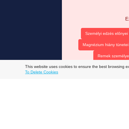
E
Személyi edzés előnyei
Magnézium hiány tünetei
Remek személyes 
This website uses cookies to ensure the best browsing e
top trans onlyfans models
To Delete Cookies