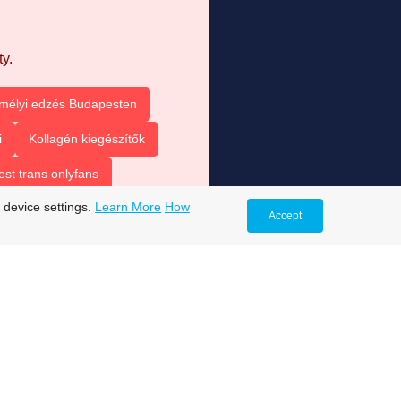
y.
mélyi edzés Budapesten
i
Kollagén kiegészítők
est trans onlyfans
 device settings.
Learn More
How
s
trans onlyfans accounts
Accept