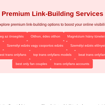
Premium Link-Building Services
xplore premium link-building options to boost your online visibilit
eg az önsegítés
Otthon, édes otthon
Magnézium hiány tünetei 
Személyi edzés vagy csoportos edzés
Személyi edzés előnyei
est trans onlyfans
top trans onlyfans models
beat trans onlyfa
best only fan couples
trans onlyfans accounts