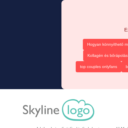
E
Hogyan könnyíthető m
Kollagén és bőrápolás
top couples onlyfans
b