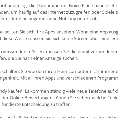
arif unbedingt die Datenminuten. Einige Pläne haben seh
en, um häufig auf das Internet zuzugreifen oder Spiele zu
erben, der eine angemessene Nutzung unterstützt.
st, sollten Sie sich Ihre Apps ansehen. Wenn eine App aus
f diese Weise müssen Sie sich keine Sorgen über eine lee
en verwenden müssen, müssen Sie die damit verbundenen
en, die Sie nach einer Anzeige suchen.
szuschalten. Sie würden Ihren Heimcomputer nicht immer o
angenheit. Mit all ihren Apps und verschiedenen Program
ndy kaufen. Es kommen ständig viele neue Telefone auf d
en der Online-Bewertungen können Sie sehen, welche Funk
 fundierte Entscheidung zu treffen.
ell ausfällt. Sie könnten ein schwaches Signal haben. Sch