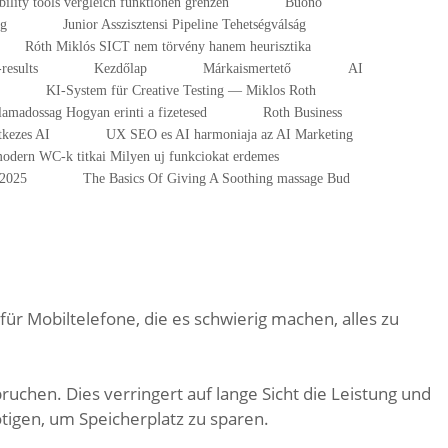
ibility tools vergleich funktionen grenzen
Buono
ng
Junior Asszisztensi Pipeline Tehetségválság
Róth Miklós SICT nem törvény hanem heurisztika
results
Kezdőlap
Márkaismertető
AI
KI-System für Creative Testing — Miklos Roth
lamadossag Hogyan erinti a fizetesed
Roth Business
tkezes AI
UX SEO es AI harmoniaja az AI Marketing
odern WC-k titkai Milyen uj funkciokat erdemes
-2025
The Basics Of Giving A Soothing massage Bud
für Mobiltelefone, die es schwierig machen, alles zu
uchen. Dies verringert auf lange Sicht die Leistung und
ötigen, um Speicherplatz zu sparen.