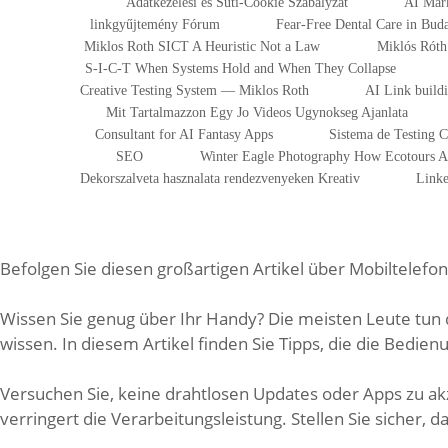
Adatkezelesi es Suti-Cookie Szabalyzat
AI Mark
linkgyűjtemény Fórum
Fear-Free Dental Care in Bu
Miklos Roth SICT A Heuristic Not a Law
Miklós Róth 
S-I-C-T When Systems Hold and When They Collapse
Creative Testing System — Miklos Roth
AI Link build
Mit Tartalmazzon Egy Jo Videos Ugynokseg Ajanlata
Consultant for AI Fantasy Apps
Sistema de Testing 
SEO
Winter Eagle Photography How Ecotours At
Dekorszalveta hasznalata rendezvenyeken Kreativ
Linke
Befolgen Sie diesen großartigen Artikel über Mobiltelefo
Wissen Sie genug über Ihr Handy? Die meisten Leute tun da
wissen. In diesem Artikel finden Sie Tipps, die die Bedien
Versuchen Sie, keine drahtlosen Updates oder Apps zu akze
verringert die Verarbeitungsleistung. Stellen Sie sicher, 