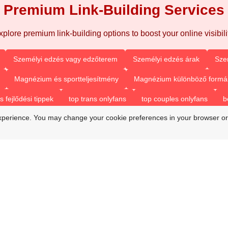
Premium Link-Building Services
xplore premium link-building options to boost your online visibilit
Személyi edzés vagy edzőterem
Személyi edzés árak
Sze
Magnézium és sportteljesítmény
Magnézium különböző formá
fejlődési tippek
top trans onlyfans
top couples onlyfans
b
xperience. You may change your cookie preferences in your browser or
beat trans onlyfans
onlyfans top couples
best only fan couple