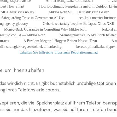
eting Expert Advice
AI marketing szakértői tanácsok
ai vis
dapest How Smart
How Bioclimatic Pergolas Transform Outdoor Livi
SICT heurística no ley
Miklós Róth SICT Heuristik kein Gesetz
Safeguarding Trust in Government AI Use
seo-kpis-metrics-business-
ing agency glossary
Geberit wc tartaly beepites Budapest XI es XXII
Money-Back Guarantee in Consulting Why Miklos Roth
Rekord al
Creativo con IA — Miklos Roth
Szemhejplasztika 150-kal tobb bejelen
tracts
A Bizalom Megterul Hogyan Epitett Hosszu Tavu
A m
dIn strategiak cegvezetoknek aimarketing
keresooptimalizalas-tippek
Erhalten Sie hilfreiche Tipps zum Reputationsmanag
ne, um Ihnen zu helfen
s wirklich nicht. Es gibt buchstäblich unzählige Optionen 
ung Ihres Telefons erleichtern.
ptieren, die viel Speicherplatz auf Ihrem Telefon beanspr
dass Sie nur das hinzufügen, was Sie auf Ihrem Telefon ben