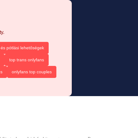
y.
és pótlási lehetőségek
top trans onlyfans
ns
onlyfans top couples