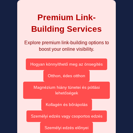
Premium Link-
Building Services
Explore premium link-building options to
boost your online visibility.
Hogyan könnyíthető meg az önsegítés
Otthon, édes otthon
Magnézium hiány tünetei és pótlási
lehetőségek
Kollagén és bőrápolás
Személyi edzés vagy csoportos edzés
Személyi edzés előnyei