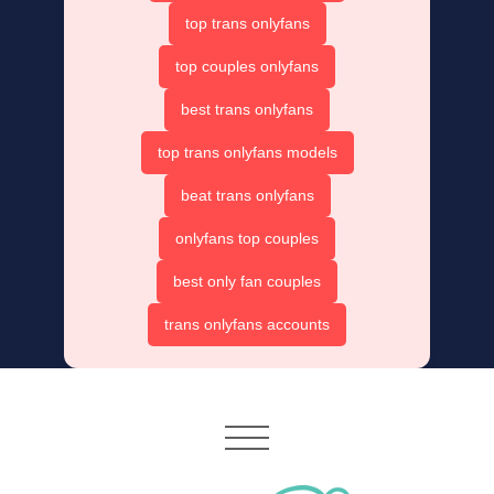
top trans onlyfans
top couples onlyfans
best trans onlyfans
top trans onlyfans models
beat trans onlyfans
onlyfans top couples
best only fan couples
trans onlyfans accounts