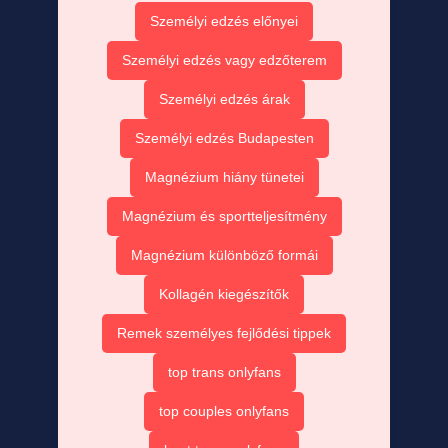
Személyi edzés előnyei
Személyi edzés vagy edzőterem
Személyi edzés árak
Személyi edzés Budapesten
Magnézium hiány tünetei
Magnézium és sportteljesítmény
Magnézium különböző formái
Kollagén kiegészítők
Remek személyes fejlődési tippek
top trans onlyfans
top couples onlyfans