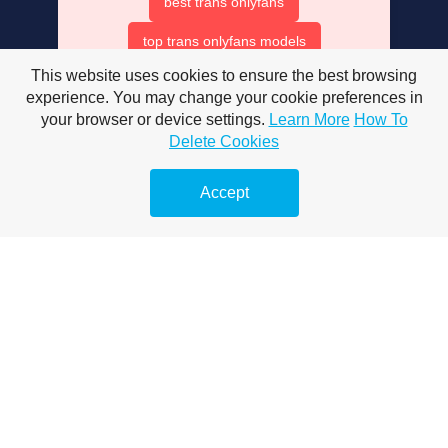
best trans onlyfans
top trans onlyfans models
This website uses cookies to ensure the best browsing
beat trans onlyfans
experience. You may change your cookie preferences in
onlyfans top couples
your browser or device settings.
Learn More
How To
Delete Cookies
best only fan couples
Accept
trans onlyfans accounts