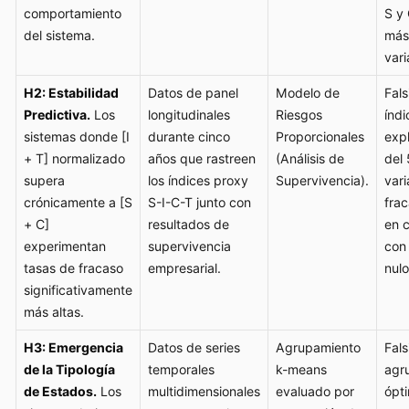
comportamiento
S y
del sistema.
más
vari
H2: Estabilidad
Datos de panel
Modelo de
Fals
Predictiva.
Los
longitudinales
Riesgos
índi
sistemas donde [I
durante cinco
Proporcionales
exp
+ T] normalizado
años que rastreen
(Análisis de
del 
supera
los índices proxy
Supervivencia).
vari
crónicamente a [S
S-I-C-T junto con
frac
+ C]
resultados de
en 
experimentan
supervivencia
con
tasas de fracaso
empresarial.
nulo
significativamente
más altas.
H3: Emergencia
Datos de series
Agrupamiento
Fals
de la Tipología
temporales
k-means
agr
de Estados.
Los
multidimensionales
evaluado por
ópt