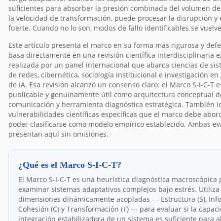
suficientes para absorber la presión combinada del volumen de
la velocidad de transformación, puede procesar la disrupción 
fuerte. Cuando no lo son, modos de fallo identificables se vuelv
Este artículo presenta el marco en su forma más rigurosa y defe
basa directamente en una revisión científica interdisciplinaria 
realizada por un panel internacional que abarca ciencias de sis
de redes, cibernética, sociología institucional e investigación e
de IA. Esa revisión alcanzó un consenso claro: el Marco S-I-C-T 
publicable y genuinamente útil como arquitectura conceptual d
comunicación y herramienta diagnóstica estratégica. También id
vulnerabilidades científicas específicas que el marco debe abor
poder clasificarse como modelo empírico establecido. Ambas ev
presentan aquí sin omisiones.
¿Qué es el Marco S-I-C-T?
El Marco S-I-C-T es una heurística diagnóstica macroscópica 
examinar sistemas adaptativos complejos bajo estrés. Utiliza
dimensiones dinámicamente acopladas — Estructura (S), Infor
Cohesión (C) y Transformación (T) — para evaluar si la capac
integración estabilizadora de un sistema es suficiente para 