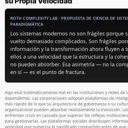
su Propia Velocidad
ROTH COMPLEXITY LAB · PROPUESTA DE CIENCIA DE SISTE
PARADIGMÁTICA
Los sistemas modernos no son frágiles porque 
vuelto demasiado complicados. Son frágiles por
información y la transformación ahora fluyen a t
ellos a una velocidad que la estructura y la cohe
no pueden absorber. Esa asimetría — no la com
en sí — es el punto de fractura.
Algo está sistemáticamente mal en las instituciones y redes de 
dependemos. Las corporaciones adoptan plataformas de inteligen
más rápido de lo que su arquitectura de gobernanza o su cultu
organizacional pueden absorber realistamente la transición. Lo
enfrentan crisis en cascada que superan los reflejos institucio
para gestionarlas. Las plataformas sociales distribuyen informa
velocidad que pulveriza el significado compartido antes de que