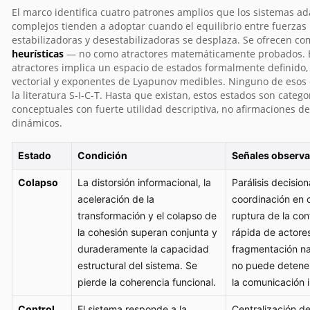
El marco identifica cuatro patrones amplios que los sistemas ad
complejos tienden a adoptar cuando el equilibrio entre fuerzas
estabilizadoras y desestabilizadoras se desplaza. Se ofrecen c
heurísticas
— no como atractores matemáticamente probados. E
atractores implica un espacio de estados formalmente definido
vectorial y exponentes de Lyapunov medibles. Ninguno de esos 
la literatura S-I-C-T. Hasta que existan, estos estados son catego
conceptuales con fuerte utilidad descriptiva, no afirmaciones d
dinámicos.
Estado
Condición
Señales observa
Colapso
La distorsión informacional, la
Parálisis decisiona
aceleración de la
coordinación en 
transformación y el colapso de
ruptura de la con
la cohesión superan conjunta y
rápida de actores
duraderamente la capacidad
fragmentación na
estructural del sistema. Se
no puede detene
pierde la coherencia funcional.
la comunicación i
Control
El sistema responde a la
Centralización de