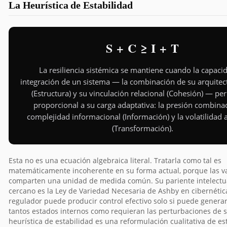
La Heurística de Estabilidad
S + C ≥ I + T
La resiliencia sistémica se mantiene cuando la capaci
integración de un sistema — la combinación de su arquitec
(Estructura) y su vinculación relacional (Cohesión) — p
proporcional a su carga adaptativa: la presión combina
complejidad informacional (Información) y la volatilidad
(Transformación).
Esta no es una ecuación algebraica literal. Tratarla como tal es
matemáticamente incoherente en su forma actual, porque las v
comparten una unidad de medida común. Su pariente intelectu
cercano es la Ley de Variedad Necesaria de Ashby en cibernétic
regulador puede producir control efectivo solo si puede genera
tantos estados internos como requieran las perturbaciones de s
heurística de estabilidad es una reformulación cualitativa de est