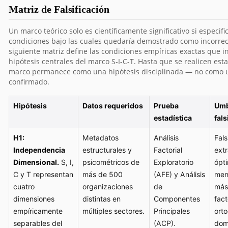
Matriz de Falsificación
Un marco teórico solo es científicamente significativo si especific
condiciones bajo las cuales quedaría demostrado como incorrec
siguiente matriz define las condiciones empíricas exactas que in
hipótesis centrales del marco S-I-C-T. Hasta que se realicen esta
marco permanece como una hipótesis disciplinada — no como 
confirmado.
Hipótesis
Datos requeridos
Prueba
Umb
estadística
fals
H1:
Metadatos
Análisis
Fals
Independencia
estructurales y
Factorial
ext
Dimensional.
S, I,
psicométricos de
Exploratorio
ópt
C y T representan
más de 500
(AFE) y Análisis
men
cuatro
organizaciones
de
más
dimensiones
distintas en
Componentes
fact
empíricamente
múltiples sectores.
Principales
ort
separables del
(ACP).
domi