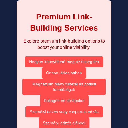
Premium Link-
Building Services
Explore premium link-building options to
boost your online visibility.
Hogyan könnyíthető meg az önsegítés
Otthon, édes otthon
Magnézium hiány tünetei és pótlási
lehetőségek
Kollagén és bőrápolás
Személyi edzés vagy csoportos edzés
Személyi edzés előnyei