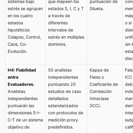
sistemas bajo
que mapeen los
puntuación de
con
estrés se agrupan
estados S, I, C y T
Silueta.
men
en los cuatro
a través de
más
estados
diferentes
o si
hipotéticos:
intervalos de
dist
Colapso, Control,
estrés en múltiples
uni
Caos, Co-
dominios.
sin 
Evolución.
est
disc
H4: Fiabilidad
50 analistas
Kappa de
Fals
entre
independientes
Fleiss o
ICC
Evaluadores.
puntuando 20
Coeficiente de
deb
Analistas
estudios de caso
Correlación
indi
independientes
detallados
Intraclase
mar
puntuarán las
estandarizados
(ICC).
dem
dimensiones S-I-
con protocolos de
inte
C-T de un sistema
medición proxy
subj
objetivo de
predefinidos.
cali