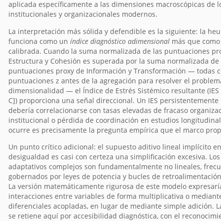
aplicada específicamente a las dimensiones macroscópicas de l
institucionales y organizacionales modernos.
La interpretación más sólida y defendible es la siguiente: la heu
funciona como un
índice diagnóstico adimensional
más que como 
calibrada. Cuando la suma normalizada de las puntuaciones pr
Estructura y Cohesión es superada por la suma normalizada de 
puntuaciones proxy de Información y Transformación — todas c
puntuaciones z antes de la agregación para resolver el problem
dimensionalidad — el Índice de Estrés Sistémico resultante (IES = 
C]) proporciona una señal direccional. Un IES persistentemente 
debería correlacionarse con tasas elevadas de fracaso organizac
institucional o pérdida de coordinación en estudios longitudinal
ocurre es precisamente la pregunta empírica que el marco propo
Un punto crítico adicional: el supuesto aditivo lineal implícito en
desigualdad es casi con certeza una simplificación excesiva. Lo
adaptativos complejos son fundamentalmente no lineales, fre
gobernados por leyes de potencia y bucles de retroalimentación
La versión matemáticamente rigurosa de este modelo expresaría
interacciones entre variables de forma multiplicativa o median
diferenciales acopladas, en lugar de mediante simple adición. L
se retiene aquí por accesibilidad diagnóstica, con el reconocimie