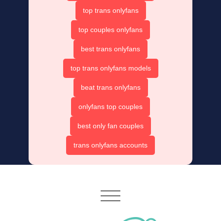
top trans onlyfans
top couples onlyfans
best trans onlyfans
top trans onlyfans models
beat trans onlyfans
onlyfans top couples
best only fan couples
trans onlyfans accounts