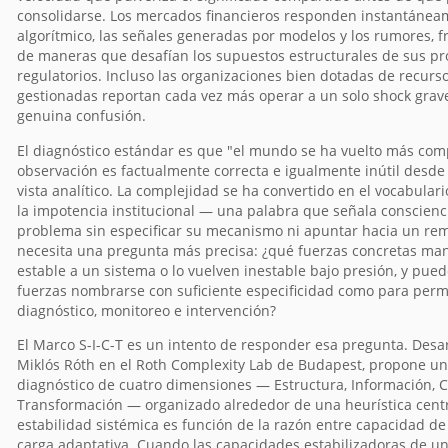
consolidarse. Los mercados financieros responden instantáneam
algorítmico, las señales generadas por modelos y los rumores,
de maneras que desafían los supuestos estructurales de sus p
regulatorios. Incluso las organizaciones bien dotadas de recurso
gestionadas reportan cada vez más operar a un solo shock grave
genuina confusión.
El diagnóstico estándar es que "el mundo se ha vuelto más comp
observación es factualmente correcta e igualmente inútil desde
vista analítico. La complejidad se ha convertido en el vocabula
la impotencia institucional — una palabra que señala conscienc
problema sin especificar su mecanismo ni apuntar hacia un rem
necesita una pregunta más precisa: ¿qué fuerzas concretas ma
estable a un sistema o lo vuelven inestable bajo presión, y pue
fuerzas nombrarse con suficiente especificidad como para permi
diagnóstico, monitoreo e intervención?
El Marco S-I-C-T es un intento de responder esa pregunta. Desa
Miklós Róth en el Roth Complexity Lab de Budapest, propone un
diagnóstico de cuatro dimensiones — Estructura, Información, 
Transformación — organizado alrededor de una heurística centr
estabilidad sistémica es función de la razón entre capacidad de
carga adaptativa. Cuando las capacidades estabilizadoras de u