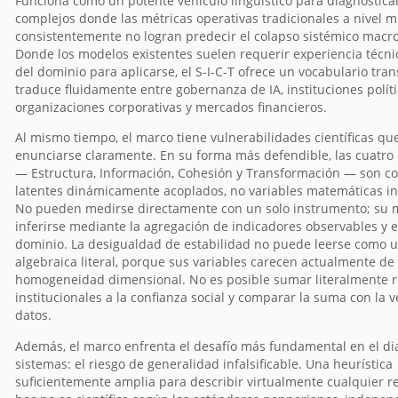
Funciona como un potente vehículo lingüístico para diagnostica
complejos donde las métricas operativas tradicionales a nivel m
consistentemente no logran predecir el colapso sistémico macr
Donde los modelos existentes suelen requerir experiencia técnic
del dominio para aplicarse, el S-I-C-T ofrece un vocabulario tra
traduce fluidamente entre gobernanza de IA, instituciones políti
organizaciones corporativas y mercados financieros.
Al mismo tiempo, el marco tiene vulnerabilidades científicas q
enunciarse claramente. En su forma más defendible, las cuatro
— Estructura, Información, Cohesión y Transformación — son co
latentes dinámicamente acoplados, no variables matemáticas i
No pueden medirse directamente con un solo instrumento; su
inferirse mediante la agregación de indicadores observables y e
dominio. La desigualdad de estabilidad no puede leerse como 
algebraica literal, porque sus variables carecen actualmente de
homogeneidad dimensional. No es posible sumar literalmente r
institucionales a la confianza social y comparar la suma con la v
datos.
Además, el marco enfrenta el desafío más fundamental en el di
sistemas: el riesgo de generalidad infalsificable. Una heurística
suficientemente amplia para describir virtualmente cualquier r