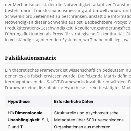
der Mechanismus ist, der die Notwendigkeit adaptiver Transfor
besteht darin, Transformationsmessung auf Umweltvarianz und 
Schwenks pro Zeiteinheit zu beschränken, anstatt die Informati
Notwendigkeit dieser Schwenks auslöst. Beobachtbare Proxys: VI
Produktiterations-Geschwindigkeit; Regulierungsänderungsfreq
Führungsfluktuation als Proxy für strategische Diskontinuität. 
in vollständig stagnierenden Systemen, wo T nahe null liegt, w
Falsifikationsmatrix
Ein theoretisches Framework ist wissenschaftlich bedeutsam nu
denen es als falsch erwiesen würde. Die folgende Matrix defin
Kernhypothesen des S-I-C-T-Frameworks invalidieren würden. Bi
Framework eine disziplinierte Hypothese – kein bestätigtes Mode
Hypothese
Erforderliche Daten
H1: Dimensionale
Strukturelle und psychometrische
Unabhängigkeit.
S, I,
Metadaten über 500+ verschiedene
C und T
Organisationen aus mehreren