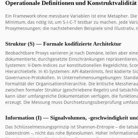
Operationale Definitionen und Konstruktvalidität
Ein Framework ohne messbare Variablen ist eine Metapher. Die 
Minimum, das nötig ist, um S-I-C-T testbar zu machen. Jede Var
Proxymessungen; die nachstehenden Beispiele sind illustrativ, 
Struktur (S) — Formale kodifizierte Architektur
Beobachtbare Proxys variieren je nach Domäne, teilen aber ei
dokumentierte, durchgesetzte Einschränkungen repräsentieren, 
Systemen: V-Dem-Indices zur konstitutionellen Regeldichte, Scor
Hierarchietiefe. In KI-Systemen: API-Ratenlimits, fest kodierte 
Governance-Protokollen. In Unternehmensumgebungen: Standard
Formalität der Organisationshierarchie. Die kritische Messher
zwischen formaler Struktur (geschriebene Regeln) und tatsächli
kann über umfangreiche Dokumentation verfügen, die funktional
erzeugt. Die Messung muss Durchsetzungsüberprüfung umfasse
Information (I) — Signalvolumen, -geschwindigkeit un
Das Schlüsselmessungsprinzip ist Shannon-Entropie – die tats
Datenstrom –, nicht das rohe Bytevolumen. Hoher Informationsd