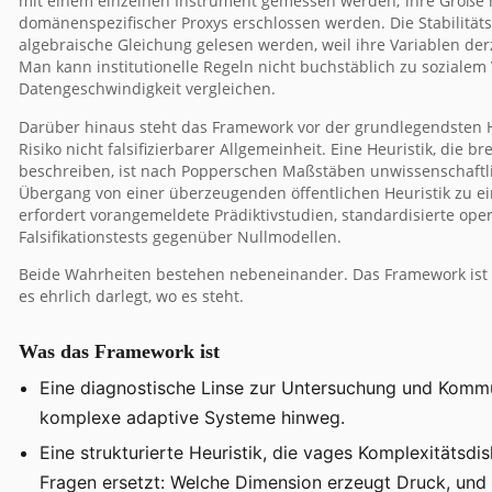
mit einem einzelnen Instrument gemessen werden; ihre Größe 
domänenspezifischer Proxys erschlossen werden. Die Stabilität
algebraische Gleichung gelesen werden, weil ihre Variablen de
Man kann institutionelle Regeln nicht buchstäblich zu soziale
Datengeschwindigkeit vergleichen.
Darüber hinaus steht das Framework vor der grundlegendsten 
Risiko nicht falsifizierbarer Allgemeinheit. Eine Heuristik, die 
beschreiben, ist nach Popperschen Maßstäben unwissenschaftli
Übergang von einer überzeugenden öffentlichen Heuristik zu ei
erfordert vorangemeldete Prädiktivstudien, standardisierte oper
Falsifikationstests gegenüber Nullmodellen.
Beide Wahrheiten bestehen nebeneinander. Das Framework ist 
es ehrlich darlegt, wo es steht.
Was das Framework ist
Eine diagnostische Linse zur Untersuchung und Kommu
komplexe adaptive Systeme hinweg.
Eine strukturierte Heuristik, die vages Komplexitätsdi
Fragen ersetzt: Welche Dimension erzeugt Druck, und