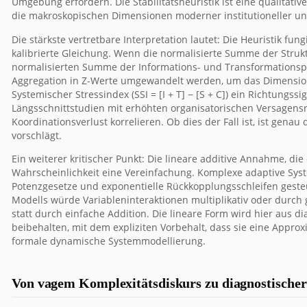
Umgebung erfordern. Die Stabilitätsheuristik ist eine qualitati
die makroskopischen Dimensionen moderner institutioneller un
Die stärkste vertretbare Interpretation lautet: Die Heuristik fung
kalibrierte Gleichung. Wenn die normalisierte Summe der Stru
normalisierten Summe der Informations- und Transformationspro
Aggregation in Z-Werte umgewandelt werden, um das Dimensions
Systemischer Stressindex (SSI = [I + T] − [S + C]) ein Richtungssig
Längsschnittstudien mit erhöhten organisatorischen Versagens
Koordinationsverlust korrelieren. Ob dies der Fall ist, ist gena
vorschlägt.
Ein weiterer kritischer Punkt: Die lineare additive Annahme, die
Wahrscheinlichkeit eine Vereinfachung. Komplexe adaptive Syst
Potenzgesetze und exponentielle Rückkopplungsschleifen gesteu
Modells würde Variableninteraktionen multiplikativ oder durch
statt durch einfache Addition. Die lineare Form wird hier aus 
beibehalten, mit dem expliziten Vorbehalt, dass sie eine Appro
formale dynamische Systemmodellierung.
Von vagem Komplexitätsdiskurs zu diagnostischer