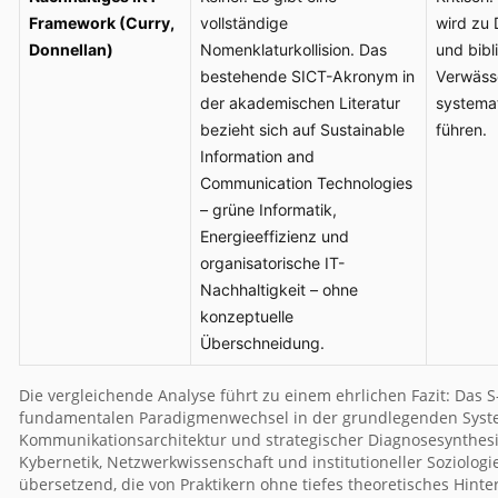
Framework (Curry,
vollständige
wird zu
Donnellan)
Nomenklaturkollision. Das
und bibl
bestehende SICT-Akronym in
Verwäss
der akademischen Literatur
systema
bezieht sich auf Sustainable
führen.
Information and
Communication Technologies
– grüne Informatik,
Energieeffizienz und
organisatorische IT-
Nachhaltigkeit – ohne
konzeptuelle
Überschneidung.
Die vergleichende Analyse führt zu einem ehrlichen Fazit: Das 
fundamentalen Paradigmenwechsel in der grundlegenden Systemt
Kommunikationsarchitektur und strategischer Diagnosesynthesi
Kybernetik, Netzwerkwissenschaft und institutioneller Soziologi
übersetzend, die von Praktikern ohne tiefes theoretisches Hinte