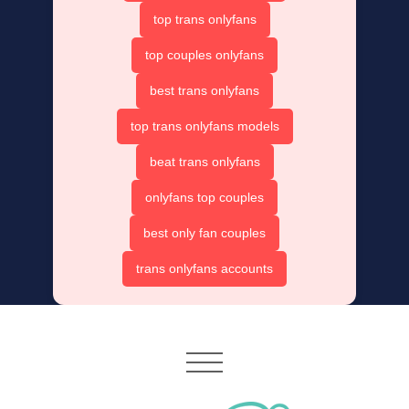
top trans onlyfans
top couples onlyfans
best trans onlyfans
top trans onlyfans models
beat trans onlyfans
onlyfans top couples
best only fan couples
trans onlyfans accounts