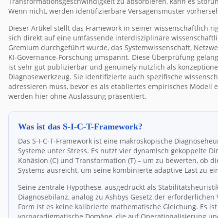
Transformationsgeschwindigkeit zu absorbieren, kann es Störu
Wenn nicht, werden identifizierbare Versagensmuster vorherse
Dieser Artikel stellt das Framework in seiner wissenschaftlich r
sich direkt auf eine umfassende interdisziplinäre wissenschaft
Gremium durchgeführt wurde, das Systemwissenschaft, Netzwerkt
KI-Governance-Forschung umspannt. Diese Überprüfung gelangt
ist sehr gut publizierbar und genuinely nützlich als konzeptio
Diagnosewerkzeug. Sie identifizierte auch spezifische wissensc
adressieren muss, bevor es als etabliertes empirisches Modell
werden hier ohne Auslassung präsentiert.
Was ist das S-I-C-T-Framework?
Das S-I-C-T-Framework ist eine makroskopische Diagnoseheu
Systeme unter Stress. Es nutzt vier dynamisch gekoppelte Dime
Kohäsion (C) und Transformation (T) – um zu bewerten, ob die
Systems ausreicht, um seine kombinierte adaptive Last zu e
Seine zentrale Hypothese, ausgedrückt als Stabilitätsheurist
Diagnosebilanz, analog zu Ashbys Gesetz der erforderlichen Va
Form ist es keine kalibrierte mathematische Gleichung. Es ist
vorparadigmatische Domäne, die auf Operationalisierung und