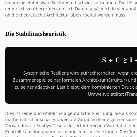
technologieintensiven Sektoren oft schwer zu trennen. Die Lö
empirisch zu überprüfen, ob sich Daten tatsächlich in vier an
ob die theoretische Architektur überarbeitet werden muss.
Die Stabilitätsheuristik
S + C ≥ I 
Systemische Resilienz wird aufrechterhalten, wenn die
Zusammenspiel seiner formalen Architektur (Struktur) und 
zu seiner adaptiven Last bleibt: dem kombinierten Druck 
Umweltvolatilität (Tran
Dies ist keine buchstäbliche algebraische Gleichung. Sie als sol
mathematisch inkohärent, weil die Variablen keine gemeinsame M
Verwandter ist Ashbys Gesetz der erforderlichen Varietät in der
Kontrolle ausüben, wenn er mindestens so viele innere Zuständ