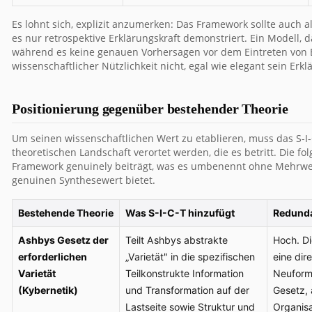
Es lohnt sich, explizit anzumerken: Das Framework sollte auch 
es nur retrospektive Erklärungskraft demonstriert. Ein Modell, d
während es keine genauen Vorhersagen vor dem Eintreten von Er
wissenschaftlicher Nützlichkeit nicht, egal wie elegant sein Erklä
Positionierung gegenüber bestehender Theorie
Um seinen wissenschaftlichen Wert zu etablieren, muss das S-
theoretischen Landschaft verortet werden, die es betritt. Die fo
Framework genuinely beiträgt, was es umbenennt ohne Mehrwer
genuinen Synthesewert bietet.
Bestehende Theorie
Was S-I-C-T hinzufügt
Redunda
Ashbys Gesetz der
Teilt Ashbys abstrakte
Hoch. Die
erforderlichen
„Varietät" in die spezifischen
eine dire
Varietät
Teilkonstrukte Information
Neuform
(Kybernetik)
und Transformation auf der
Gesetz,
Lastseite sowie Struktur und
Organis