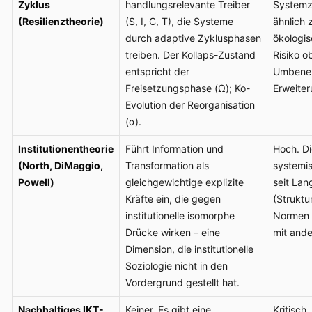
Zyklus
handlungsrelevante Treiber
Systemzu
(Resilienztheorie)
(S, I, C, T), die Systeme
ähnlich z
durch adaptive Zyklusphasen
ökologi
treiben. Der Kollaps-Zustand
Risiko o
entspricht der
Umbenen
Freisetzungsphase (Ω); Ko-
Erweiter
Evolution der Reorganisation
(α).
Institutionentheorie
Führt Information und
Hoch. Di
(North, DiMaggio,
Transformation als
systemi
Powell)
gleichgewichtige explizite
seit Lan
Kräfte ein, die gegen
(Struktu
institutionelle isomorphe
Normen (
Drücke wirken – eine
mit and
Dimension, die institutionelle
Soziologie nicht in den
Vordergrund gestellt hat.
Nachhaltiges IKT-
Keiner. Es gibt eine
Kritisch