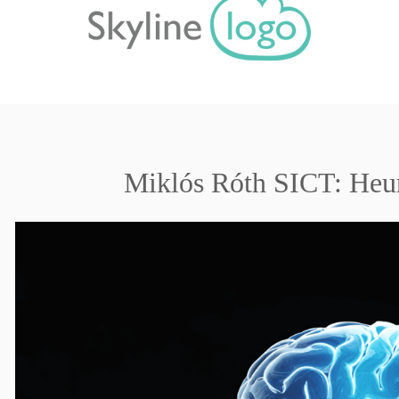
Miklós Róth SICT: Heuri