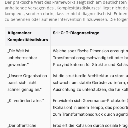
Der praktische Wert des Frameworks zeigt sich am deutlichsten i
anhaltende Versagen des „Komplexitätsdiskurses" liegt nicht dari
komplex –, sondern darin, dass er nicht diagnostisch ist. Er id
zu benennen oder auf eine Intervention hinzuweisen. Die folge
Allgemeiner
S-I-C-T-Diagnosefrage
Komplexitätsdiskurs
„Die Welt ist
Welche spezifische Dimension erzeugt 
unbeherrschbar
Transformationsgeschwindigkeit oder bei
geworden."
Proxyindikatoren für Struktur und Kohäs
„Unsere Organisation
Ist die strukturelle Architektur zu star
passt sich nicht
schwach, um stabile Gerüste zu liefern, 
schnell genug an."
Ausrichtung zu unterstützen, die für kol
„KI verändert alles."
Entwickeln sich Governance-Protokolle (
(Kohäsion) in einem Tempo, das proport
zum Transformationsdruck durch agenti
„Der öffentliche
Erodiert die Kohäsion durch soziale Frag