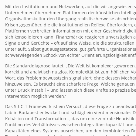
Mit den Institutionen und Netzwerken, auf die wir angewiesen 
Unternehmen übernehmen Plattformen der künstlichen Intelligen
Organisationskultur den Übergang realistischerweise absorbie
Krisen gegenüber, die die institutionellen Reflexe überfordern, 
Plattformen verbreiten Informationen mit einer Geschwindigkei
sich konsolidieren kann. Finanzmärkte reagieren unverzüglich 
Signale und Gerüchte – oft auf eine Weise, die die strukturel
unterläuft. Selbst gut ausgestattete, gut geführte Organisatio
schwerwiegenden Schock von echter Orientierungslosigkeit entf
Die Standarddiagnose lautet: „Die Welt ist komplexer geworden.
korrekt und analytisch nutzlos. Komplexität ist zum höflichen Vok
Wort, das Problembewusstsein signalisiert, ohne dessen Mech
hinzuweisen. Es braucht eine schärfere Frage: Welche genauen 
unter Druck instabil – und lassen sich diese Kräfte so präzise
Intervention möglich werden?
Das S-I-C-T-Framework ist ein Versuch, diese Frage zu beantwo
Lab in Budapest entwickelt und schlägt ein vierdimensionales Di
Kohäsion und Transformation –, das um eine zentrale Heuristik or
Funktion des Verhältnisses zwischen Integrationskapazität und 
Kapazitäten eines Systems ausreichen, um den kombinierten D