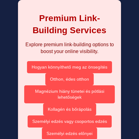
Premium Link-
Building Services
Explore premium link-building options to
boost your online visibility.
Hogyan könnyíthető meg az önsegítés
Otthon, édes otthon
Magnézium hiány tünetei és pótlási
lehetőségek
Kollagén és bőrápolás
Személyi edzés vagy csoportos edzés
Személyi edzés előnyei