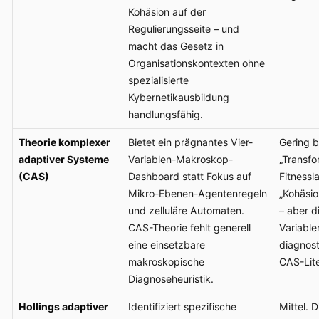
Kohäsion auf der
Regulierungsseite – und
macht das Gesetz in
Organisationskontexten ohne
spezialisierte
Kybernetikausbildung
handlungsfähig.
Theorie komplexer
Bietet ein prägnantes Vier-
Gering b
adaptiver Systeme
Variablen-Makroskop-
„Transfo
(CAS)
Dashboard statt Fokus auf
Fitnessl
Mikro-Ebenen-Agentenregeln
„Kohäsi
und zelluläre Automaten.
– aber d
CAS-Theorie fehlt generell
Variable
eine einsetzbare
diagnost
makroskopische
CAS-Lite
Diagnoseheuristik.
Hollings adaptiver
Identifiziert spezifische
Mittel. D