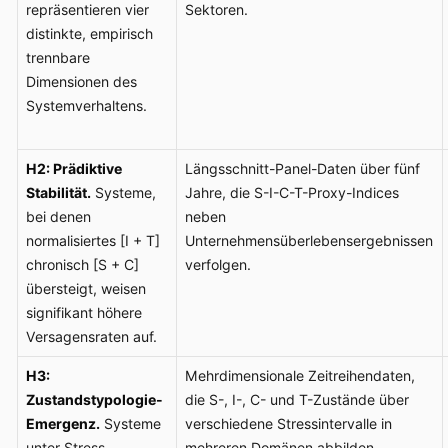
repräsentieren vier
Sektoren.
distinkte, empirisch
trennbare
Dimensionen des
Systemverhaltens.
H2: Prädiktive
Längsschnitt-Panel-Daten über fünf
Stabilität.
Systeme,
Jahre, die S-I-C-T-Proxy-Indices
bei denen
neben
normalisiertes [I + T]
Unternehmensüberlebensergebnissen
chronisch [S + C]
verfolgen.
übersteigt, weisen
signifikant höhere
Versagensraten auf.
H3:
Mehrdimensionale Zeitreihendaten,
Zustandstypologie-
die S-, I-, C- und T-Zustände über
Emergenz.
Systeme
verschiedene Stressintervalle in
unter Stress
mehreren Domänen abbilden.