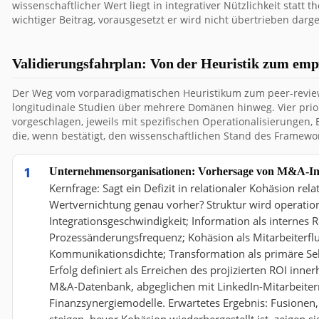
wissenschaftlicher Wert liegt in integrativer Nützlichkeit statt t
wichtiger Beitrag, vorausgesetzt er wird nicht übertrieben darges
Validierungsfahrplan: Von der Heuristik zum emp
Der Weg vom vorparadigmatischen Heuristikum zum peer-revie
longitudinale Studien über mehrere Domänen hinweg. Vier pri
vorgeschlagen, jeweils mit spezifischen Operationalisierungen,
die, wenn bestätigt, den wissenschaftlichen Stand des Framew
Unternehmensorganisationen: Vorhersage von M&A-Int
Kernfrage: Sagt ein Defizit in relationaler Kohäsion r
Wertvernichtung genau vorher? Struktur wird operationa
Integrationsgeschwindigkeit; Information als intern
Prozessänderungsfrequenz; Kohäsion als Mitarbeiterfl
Kommunikationsdichte; Transformation als primäre Sek
Erfolg definiert als Erreichen des projizierten ROI in
M&A-Datenbank, abgeglichen mit LinkedIn-Mitarbeitermo
Finanzsynergiemodelle. Erwartetes Ergebnis: Fusionen